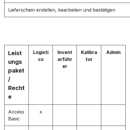
Lieferschein erstellen, bearbeiten und bestätigen
Logisti
Invent
Kalibra
Admin
Leist
cs
arführ
tor
ungs
er
paket
/
Recht
e
Access
x
Basic