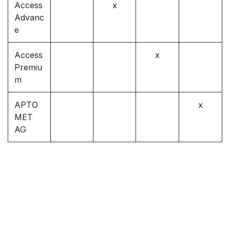
Access
x
Advanc
e
Access
x
Premiu
m
APTO
x
MET
AG